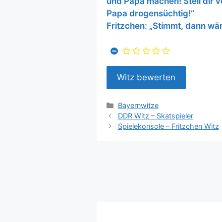
und Papa machen! Stell dir v
Papa drogensüchtig!“
Fritzchen: „Stimmt, dann wär
Kategorien
Bayernwitze
DDR Witz – Skatspieler
Spielekonsole – Fritzchen Witz