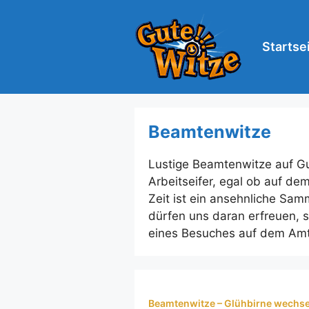
Zum
Inhalt
springen
Startse
Beamtenwitze
Lustige Beamtenwitze auf Gu
Arbeitseifer, egal ob auf d
Zeit ist ein ansehnliche Sa
dürfen uns daran erfreuen, 
eines Besuches auf dem Amt
Beamtenwitze – Glühbirne wechse