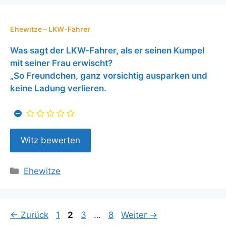
Ehewitze – LKW-Fahrer
Was sagt der LKW-Fahrer, als er seinen Kumpel
mit seiner Frau erwischt?
„So Freundchen, ganz vorsichtig ausparken und
keine Ladung verlieren.
Kategorien
Ehewitze
Seite
Seite
Seite
Seite
←
Zurück
1
2
3
…
8
Weiter
→