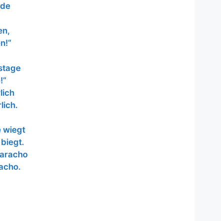
nde
en,
n!“
stage
!“
lich
lich.
 wiegt
biegt.
Karacho
Tacho.