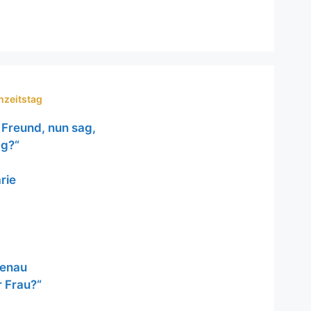
hzeitstag
Freund, nun sag,
ag?“
rie
genau
 Frau?“