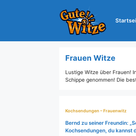
Zum
Inhalt
springen
Startse
Frauen Witze
Lustige Witze über Frauen! I
Schippe genommen! Die best
Kochsendungen – Frauenwitz
Bernd zu seiner Freundin: „
Kochsendungen, du kannst d