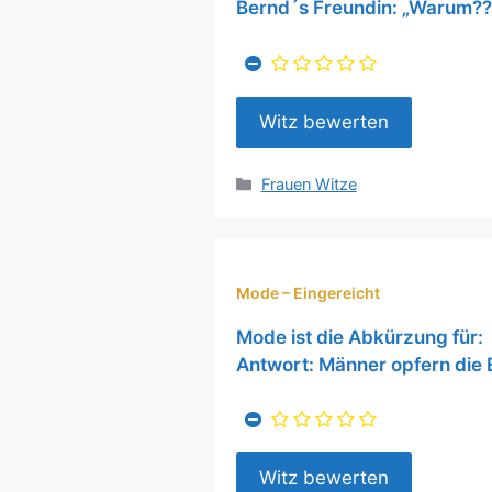
Bernd´s Freundin: „Warum??
Kategorien
Frauen Witze
Mode – Eingereicht
Mode ist die Abkürzung für:
Antwort: Männer opfern die 