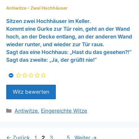
Antiwitze – Zwei Hochhäuser
Sitzen zwei Hochhäuser im Keller.
Kommt eine Gurke zur Tür rein, geht an der Wand
hoch, an der Decke entlang, an der anderen Wand
wieder runter, und wieder zur Tür raus.
Sagt das eine Hochhaus: „Hast du das gesehen?!“
Sagt das zweite: „Ja, der grüßt nie!“
Kategorien
Antiwitze
,
Eingereichte Witze
Seite
Seite
Seite
Seite
←
Zurück
1
2
3
…
5
Weiter
→