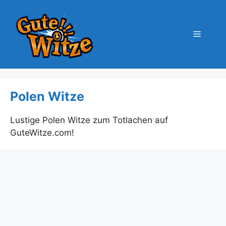
Zum
Inhalt
springen
Menü
Polen Witze
Lustige Polen Witze zum Totlachen auf
GuteWitze.com!