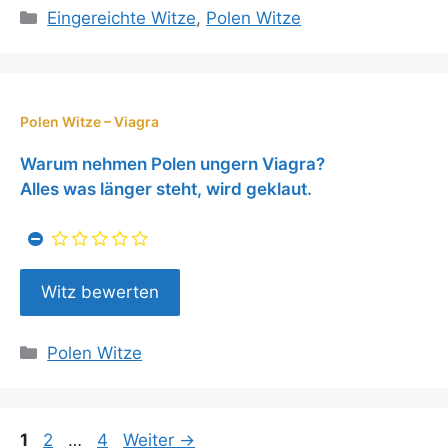
Kategorien
Eingereichte Witze
,
Polen Witze
Polen Witze – Viagra
Warum nehmen Polen ungern Viagra?
Alles was länger steht, wird geklaut.
Kategorien
Polen Witze
Seite
Seite
Seite
1
2
…
4
Weiter
→