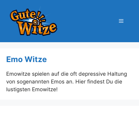
Zum
Inhalt
springen
Menü
Emo Witze
Emowitze spielen auf die oft depressive Haltung
von sogenannten Emos an. Hier findest Du die
lustigsten Emowitze!