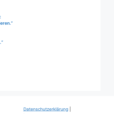
:
ieren.“
…“
Datenschutzerklärung
|