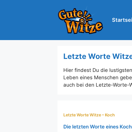
Zum
Inhalt
springen
Startse
Letzte Worte Witz
Hier findest Du die lustigste
Leben eines Menschen geben
auch bei den Letzte-Worte-W
Letzte Worte Witze – Koch
Die letzten Worte eines Koch